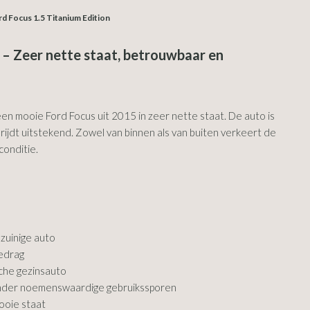
rd Focus 1.5 Titanium Edition
 – Zeer nette staat, betrouwbaar en
n mooie Ford Focus uit 2015 in zeer nette staat. De auto is
jdt uitstekend. Zowel van binnen als van buiten verkeert de
conditie.
zuinige auto
gedrag
che gezinsauto
onder noemenswaardige gebruikssporen
ooie staat