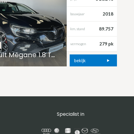
keken
2018
bouwjaar
89.757
km. stand
279 pk
vermogen
Renault Mégane 1.8 TCe 280 RS
bekijk
Specialist in