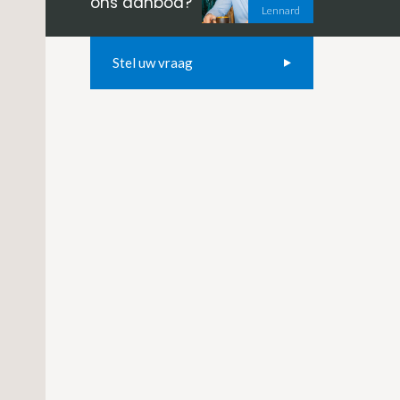
ons aanbod?
Lennard
Stel uw vraag