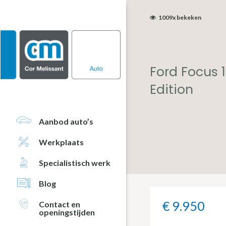
Door
Spring
Spring
naar
naar
naar
1009x bekeken
de
de
de
hoofd
eerste
voettekst
inhoud
sidebar
Ford Focus 
Edition
Aanbod auto’s
Werkplaats
Specialistisch werk
Blog
€ 9.950
Contact en
openingstijden