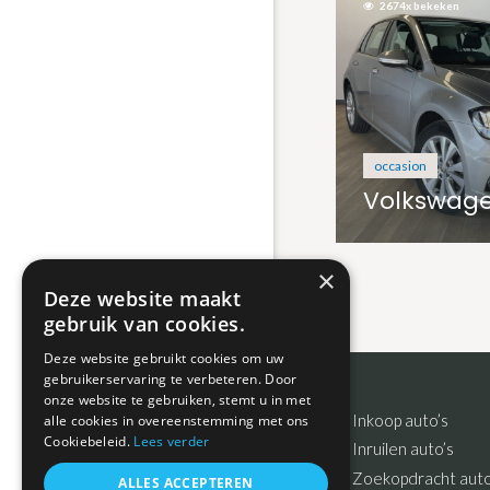
2674x bekeken
occasion
×
Deze website maakt
gebruik van cookies.
Deze website gebruikt cookies om uw
gebruikerservaring te verbeteren. Door
onze website te gebruiken, stemt u in met
Footer
Inkoop auto’s
alle cookies in overeenstemming met ons
Cookiebeleid.
Lees verder
Inruilen auto’s
Zoekopdracht auto
ALLES ACCEPTEREN