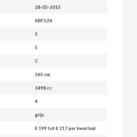
28-05-2015
KBF52X
5
5
C
265 cm
1498 cc
4
grijs
€ 199 tot € 217 per kwartaal