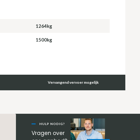
1264kg
1500kg
Vervangend vervoer mogelijk
Primaire
Sidebar
HULP NODIG?
Vragen over