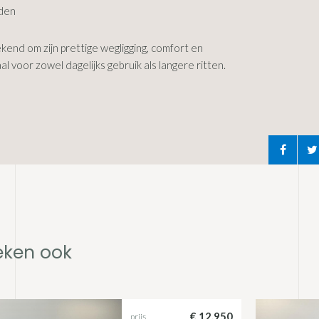
den
kend om zijn prettige wegligging, comfort en
 voor zowel dagelijks gebruik als langere ritten.
D
eken ook
€ 12.950
prijs