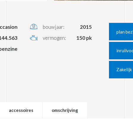
ccasion
bouwjaar:
2015
plan bez
144.563
vermogen:
150 pk
benzine
inruilvo
Zakelijk
accessoires
omschrijving