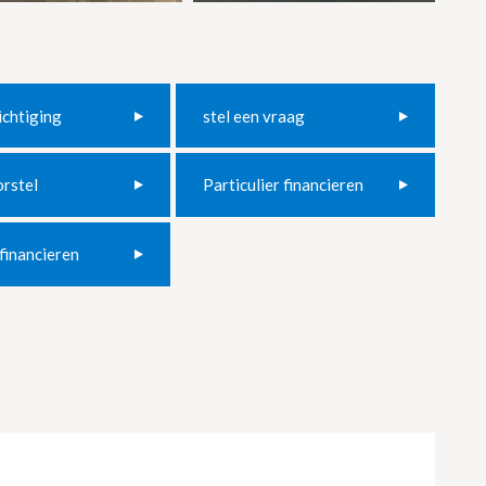
ichtiging
stel een vraag
orstel
Particulier financieren
 financieren