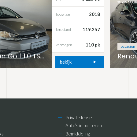
2057x be
2018
bouwjaar
119.257
km. stand
110 pk
vermogen
occasion
Volkswagen Golf 1.0 TSI Comfortline
bekijk
Private lease
Auto’s importeren
’s
Bemiddeling