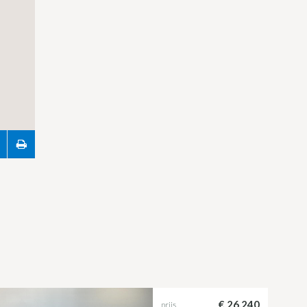
€ 26.240
prijs