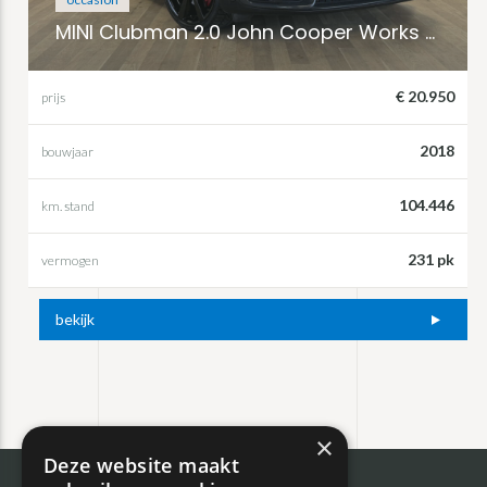
MINI Clubman 2.0 John Cooper Works ALL4 232 PK
€ 20.950
prijs
2018
bouwjaar
104.446
km. stand
231 pk
vermogen
bekijk
×
Deze website maakt