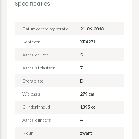
Specificaties
Datum eerste registratie
21-06-2018
Kenteken
XF427J
Aantal deuren
5
Aantal zitplaatsen
7
Energielabel
D
Wielbasis
279 cm
Cilinderinhoud
1395 cc
Aantal cilinders
4
Kleur
zwart