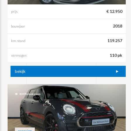
€ 12.950
prijs
2018
bouwjaar
119.257
km. stand
110 pk
vermogen
bekijk
4349x bekeken
occasion