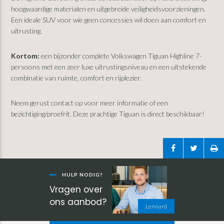
hoogwaardige materialen en uitgebreide veiligheidsvoorzieningen.
Een ideale SUV voor wie geen concessies wil doen aan comfort en
uitrusting.
Kortom:
een bijzonder complete Volkswagen Tiguan Highline 7-
persoons met een zeer luxe uitrustingsniveau en een uitstekende
combinatie van ruimte, comfort en rijplezier.
Neem gerust contact op voor meer informatie of een
bezichtiging/proefrit. Deze prachtige Tiguan is direct beschikbaar!
Primaire
Sidebar
HULP NODIG?
Vragen over
ons aanbod?
Lennard