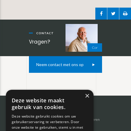
Primaire
Sidebar
CONTACT
Vragen?
Cor
Neem contact met ons op
×
Deze website maakt
gebruik van cookies.
Footer
Inkoop auto’s
Private lease
Deze website gebruikt cookies om uw
Inruilen auto’s
Auto’s importeren
gebruikerservaring te verbeteren. Door
Zoekopdracht auto’s
Bemiddeling
onze website te gebruiken, stemt u in met