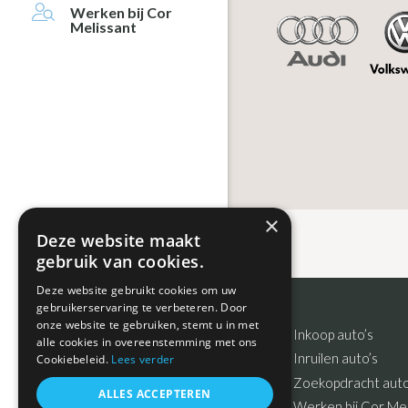
Werken bij Cor
Melissant
×
Deze website maakt
gebruik van cookies.
Deze website gebruikt cookies om uw
gebruikerservaring te verbeteren. Door
onze website te gebruiken, stemt u in met
Footer
Inkoop auto’s
alle cookies in overeenstemming met ons
Inruilen auto’s
Cookiebeleid.
Lees verder
Zoekopdracht auto
ALLES ACCEPTEREN
Werken bij Cor Mel