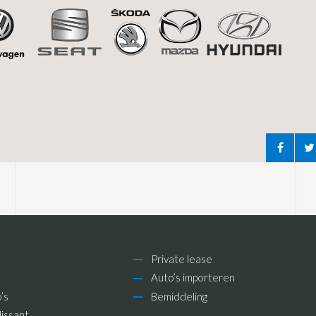
Private lease
Auto’s importeren
’s
Bemiddeling
issant