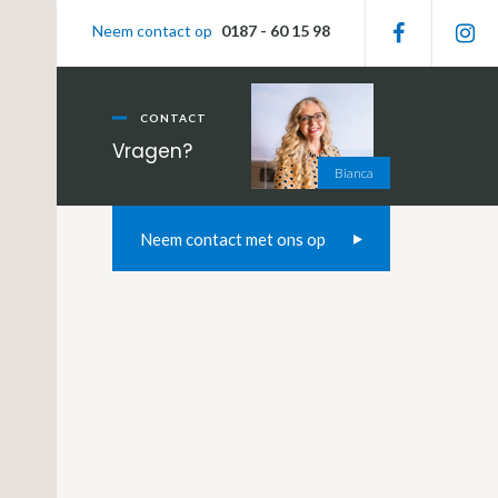
Primaire
Neem contact op
0187 - 60 15 98
Sidebar
CONTACT
Vragen?
Bianca
Neem contact met ons op