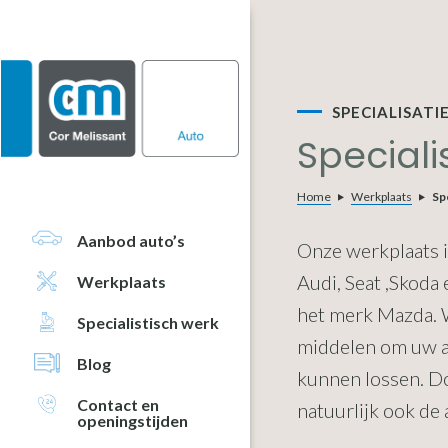
Door
Spring
Spring
naar
naar
naar
de
de
de
hoofd
eerste
voettekst
inhoud
sidebar
SPECIALISAT
Special
Home
Werkplaats
Sp
Aanbod auto’s
Onze werkplaats i
Audi, Seat ,Skoda
Werkplaats
het merk Mazda. 
Specialistisch werk
middelen om uw au
Blog
kunnen lossen. D
Contact en
natuurlijk ook de 
openingstijden