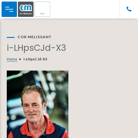
Door
Spring
Spring
naar
naar
naar
de
de
de
hoofd
eerste
voettekst
inhoud
sidebar
COR MELISSANT
i-LHpsCJd-X3
Home
i-LHpsCJd-X3