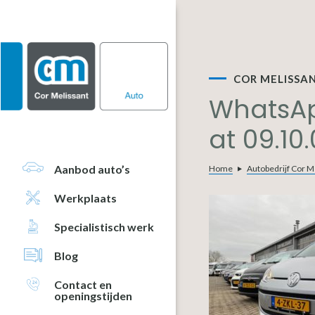
Door
Spring
Spring
naar
naar
naar
de
de
de
hoofd
eerste
voettekst
inhoud
sidebar
COR MELISSA
WhatsAp
at 09.10.
Aanbod auto’s
Home
Autobedrijf Cor M
Werkplaats
Specialistisch werk
Blog
Contact en
openingstijden