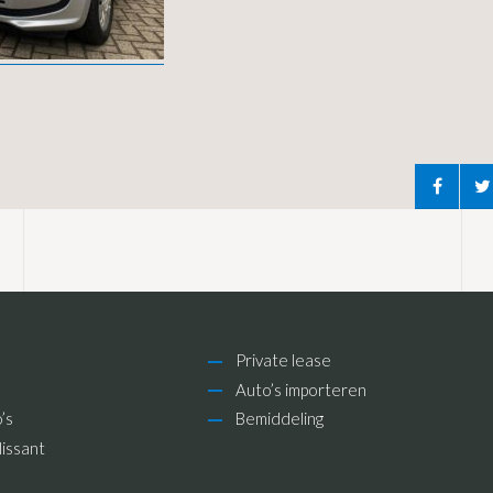
Private lease
Auto’s importeren
’s
Bemiddeling
issant