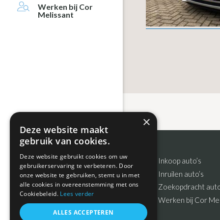
Werken bij Cor
Melissant
×
Deze website maakt
gebruik van cookies.
Deze website gebruikt cookies om uw
Footer
Inkoop auto’s
gebruikerservaring te verbeteren. Door
Inruilen auto’s
onze website te gebruiken, stemt u in met
alle cookies in overeenstemming met ons
Zoekopdracht auto
Cookiebeleid.
Lees verder
Werken bij Cor Mel
ALLES ACCEPTEREN