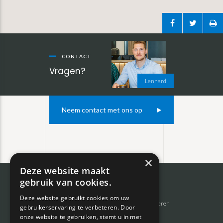
Primaire
Sidebar
CONTACT
Vragen?
Lennard
Neem contact met ons op
×
Deze website maakt
gebruik van cookies.
Footer
Inkoop auto’s
Private lease
Deze website gebruikt cookies om uw
Inruilen auto’s
Auto’s importeren
gebruikerservaring te verbeteren. Door
Zoekopdracht auto’s
Bemiddeling
onze website te gebruiken, stemt u in met