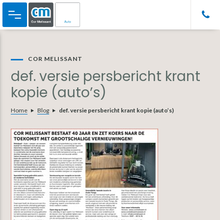
Door
Spring
Spring
naar
naar
naar
de
de
de
hoofd
eerste
voettekst
inhoud
sidebar
COR MELISSANT
def. versie persbericht krant
kopie (auto’s)
Home
Blog
def. versie persbericht krant kopie (auto’s)