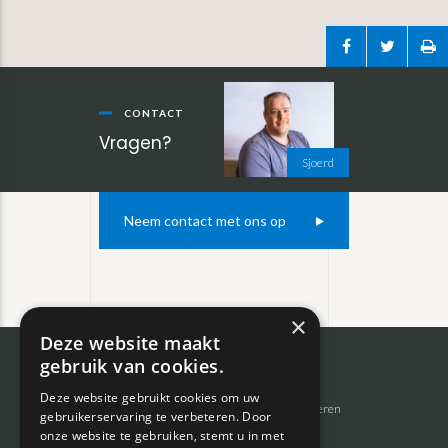
Primaire
Sidebar
CONTACT
Vragen?
Sjoerd
Neem contact met ons op
×
Deze website maakt
gebruik van cookies.
Footer
Inkoop auto’s
Private lease
Deze website gebruikt cookies om uw
Inruilen auto’s
Auto’s importeren
gebruikerservaring te verbeteren. Door
Zoekopdracht auto’s
Bemiddeling
onze website te gebruiken, stemt u in met