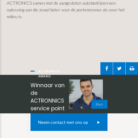
ACTRONICS samen met de aangesloten autobedrijven een
oplossing aan die zowel beter voor de portemonnee als voor het
milieu is.
ACTRONICS
Primaire
AWARD
Winnaar van
Sidebar
de
ACTRONNICS
Rien
service point
award 2022!
Neem contact met ons op