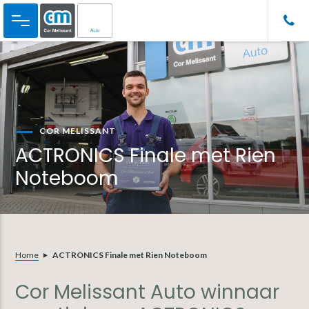
Door
Spring
Spring
naar
naar
naar
de
de
de
hoofd
eerste
voettekst
inhoud
sidebar
COR MELISSANT
ACTRONICS Finale met Rien
Noteboom
Home
ACTRONICS Finale met Rien Noteboom
Cor Melissant Auto winnaar